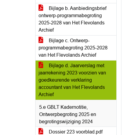
Bijlage b. Aanbiedingsbrief
ontwerp-programmabegroting
2025-2028 van Het Flevolands
Archief
Bijlage c. Ontwerp-
programmabegroting 2025-2028
van Het Flevolands Archief
Bijlage d. Jaarverslag met
jaarrekening 2023 voorzien van
goedkeurende verklaring
accountant van Het Flevolands
Archief
5.e GBLT Kadernotitie,
Ontwerpbegroting 2025 en
begrotingswijziging 2024
Dossier 223 voorblad.pdf