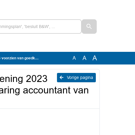
A
A
A
 accountant van Het Flevolands Archief
kening 2023
Vorige pagina
aring accountant van