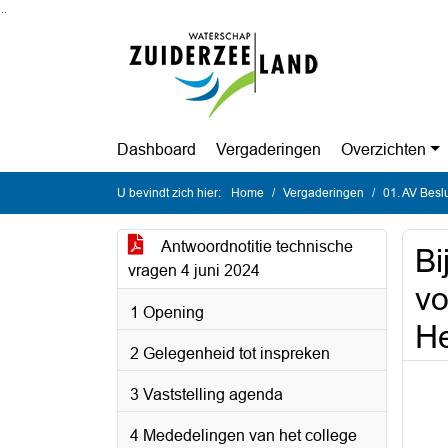
Ga naar de inhoud van deze pagina
Ga naar het zoeken
Ga naar het menu
Dashboard
Vergaderingen
Overzichten
U bevindt zich hier:
Home
Vergaderingen
01. AV Besl
Antwoordnotitie technische
Bi
vragen 4 juni 2024
vo
1 Opening
He
2 Gelegenheid tot inspreken
3 Vaststelling agenda
4 Mededelingen van het college