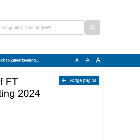
A
A
A
derzeeland begroting 2024
ef FT
Vorige pagina
ting 2024