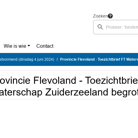
Zoeken
Wie is wie
Contact
uitvormend (dinsdag 4 juni 2024)
Provincie Flevoland - Toezichtbrief FT Waterschap Zui
ovincie Flevoland - Toezichtbri
terschap Zuiderzeeland begro