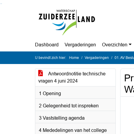
Ga naar de inhoud van deze pagina
Ga naar het zoeken
Ga naar het menu
Dashboard
Vergaderingen
Overzichten
U bevindt zich hier:
Home
Vergaderingen
01. AV Besl
Antwoordnotitie technische
Pr
vragen 4 juni 2024
Wa
1 Opening
2 Gelegenheid tot inspreken
3 Vaststelling agenda
4 Mededelingen van het college